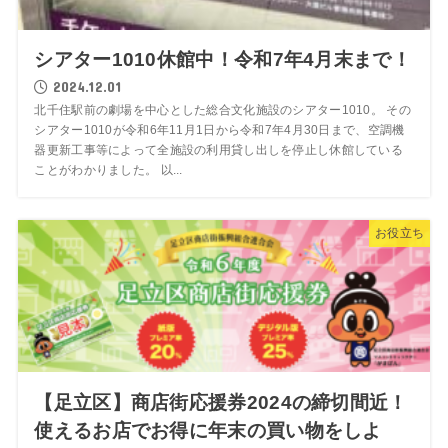
シアター1010休館中！令和7年4月末まで！
2024.12.01
北千住駅前の劇場を中心とした総合文化施設のシアター1010。 その
シアター1010が令和6年11月1日から令和7年4月30日まで、空調機
器更新工事等によって全施設の利用貸し出しを停止し休館している
ことがわかりました。 以...
お役立ち
【足立区】商店街応援券2024の締切間近！
使えるお店でお得に年末の買い物をしよ