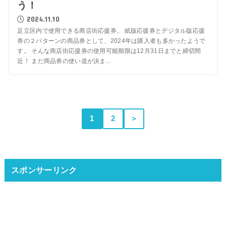
う！
2024.11.10
足立区内で使用できる商店街応援券。 紙版応援券とデジタル版応援
券の２パターンの商品券として、2024年は購入者も多かったようで
す。 そんな商店街応援券の使用可能期限は12月31日までと締切間
近！ まだ商品券の使い道が決ま...
1
2
＞
スポンサーリンク