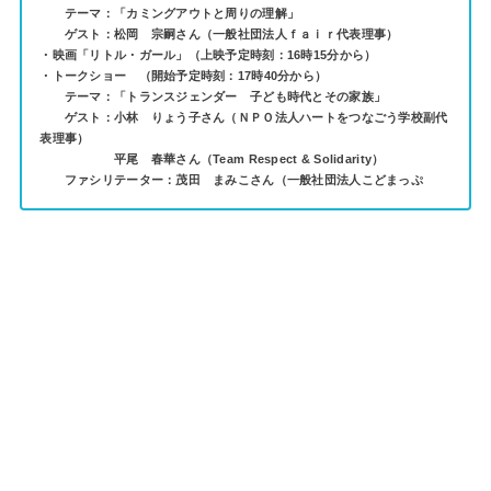
テーマ：「カミングアウトと周りの理解」
ゲスト：松岡 宗嗣さん（一般社団法人ｆａｉｒ代表理事）
・映画「リトル・ガール」（上映予定時刻：16時15分から）
・トークショー （開始予定時刻：17時40分から）
テーマ：「トランスジェンダー 子ども時代とその家族」
ゲスト：小林 りょう子さん（ＮＰＯ法人ハートをつなごう学校副代
表理事）
平尾 春華さん（Team Respect & Solidarity）
ファシリテーター：茂田 まみこさん（一般社団法人こどまっぷ