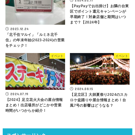
2024.02.11
【PayPayでお出掛け】お隣の台東
区でポイント還元キャンペーンが
早期終了！対象店舗と期間はいつ
まで？【2024年】
2023.12.24
「北千住マルイ」「ルミネ北千
住」の年末年始(2023-2024)の営業
をチェック！
イベント
イベント
2024.08.15
2024.07.19
【足立区】大師夏祭り2024のスカ
【2024】足立花火大会の屋台情報
ロケ盆踊りや屋台情報まとめ！台
まとめ！出店場所がどこかや営業
風7号の影響はどうなる？
時間がいつからか紹介！