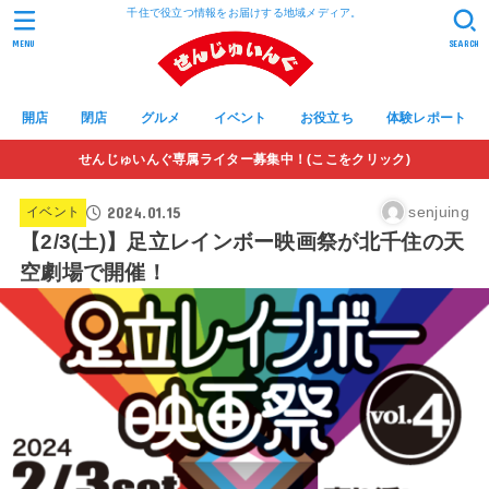
千住で役立つ情報をお届けする地域メディア。
MENU
SEARCH
開店
閉店
グルメ
イベント
お役立ち
体験レポート
せんじゅいんぐ専属ライター募集中！(ここをクリック)
2024.01.15
senjuing
イベント
【2/3(土)】足立レインボー映画祭が北千住の天
空劇場で開催！