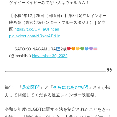
ゲイビーベイビーみてない人はウェルカム！
【令和4年12月25日（日曜日）】第3回足立レインボー
映画祭（東京芸術センター・ブルースタジオ）｜足立
区
https://t.co/OPFaUFncan
pic.twitter.com/NRxgrABrUe
— SATOKO NAGAMURA
2歳
(@inoshiba)
November 30, 2022
毎年、『
足立区
』と『
そらにじあだち
』さんが協
力して開催してくださる足立レインボー映画祭。
令和５年度にLGBTに関する法を制定されたことをきっ
かけに、「同性カップル」と「トランスジェンダー」を