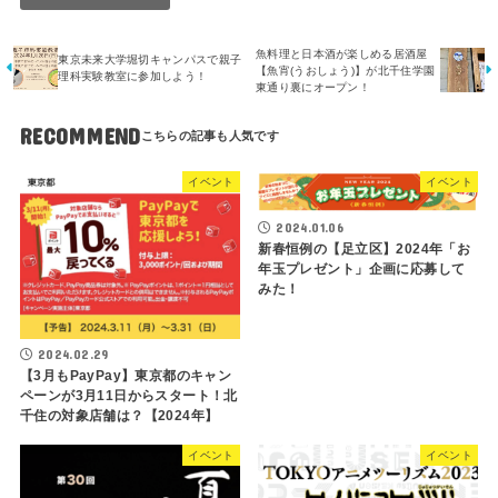
魚料理と日本酒が楽しめる居酒屋
東京未来大学堀切キャンパスで親子
【魚宵(うおしょう)】が北千住学園
理科実験教室に参加しよう！
東通り裏にオープン！
RECOMMEND
イベント
イベント
2024.01.06
新春恒例の【足立区】2024年「お
年玉プレゼント」企画に応募して
みた！
2024.02.29
【3月もPayPay】東京都のキャン
ペーンが3月11日からスタート！北
千住の対象店舗は？【2024年】
イベント
イベント