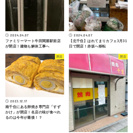
2024.04.07
2024.04.07
ファミリーマート牛田関屋駅前店
【北千住】はれてまりカフェ3月31
が閉店！建物も解体工事へ
日で閉店！赤坂へ移転
閉店
閉店
2023.12.17
南千住にある卵焼き専門店「すず
かけ」が閉店！名店の味が食べれ
るのは今年が最後！？