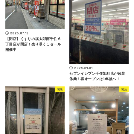
2025.07.12
【閉店】くすりの福太郎南千住６
丁目店が閉店！売り尽くしセール
開催中
2024.09.01
セブンイレブン千住旭町店が改装
休業！再オープンは1年後へ！
閉店
閉店