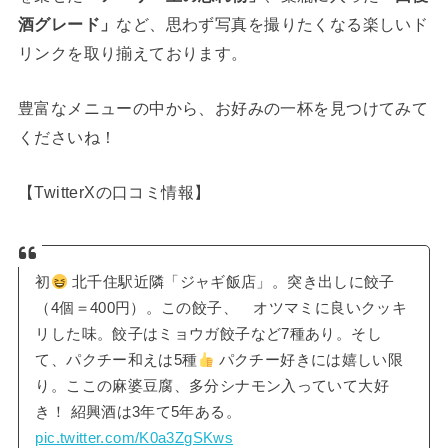
酒グレード」
など、思わず写真を撮りたくなる楽しいド
リンクを取り揃えております。
豊富なメニューの中から、お好みの一杯を見つけてみて
くださいね！
【TwitterXの口コミ情報】
初
北千住駅近隣「ジャギ飯店」。突き出しに餃子
（4個＝400円）。この餃子、 オツマミに良いクッキ
リした味。餃子はミョウガ餃子など7種あり。そし
て、パクチー和えは5種
パクチー好きには嬉しい限
り。ここの麻婆豆腐、多分シナモン入っていて大好
き！ 紹興酒は3年て5年ある。
pic.twitter.com/K0a3ZgSKws