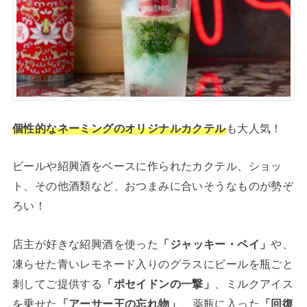
個性的なネーミングのオリジナルカクテル
も大人気！
ビールや紹興酒をベースに作られたカクテル、ショッ
ト、その他酒類など、おつまみに合いそうなものが勢ぞ
ろい！
店主が好きな紹興酒を使った
「ジャッキー・ペイ」
や、
凍らせた青いレモネード入りのグラスにビールを瓶ごと
刺してご提供する
「ポセイドンの一撃」
、ミルクアイス
を乗せた
「アーサー王の忘れ物」
、薬瓶に入った
「回復