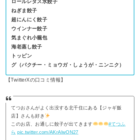
ロールレタス水餃子
ねぎま餃子
超にんにく餃子
ウインナー餃子
気まぐれ小籠包
海老蒸し餃子
トッピン
グ（パクチー・ミョウガ・しょうが・ニンニク）
【TwitterXの口コミ情報】
てつおさんがよく出没する北千住にある【ジャギ飯
店】さんも好き
このお店、お通しに餃子が出てきます
#てつふ
ら
pic.twitter.com/AKrAlwON27