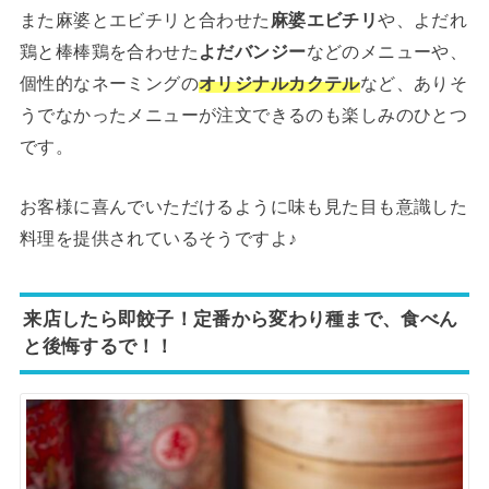
また麻婆とエビチリと合わせた
麻婆エビチリ
や、よだれ
鶏と棒棒鶏を合わせた
よだバンジー
などのメニューや、
個性的なネーミングの
オリジナルカクテル
など、ありそ
うでなかったメニューが注文できるのも楽しみのひとつ
です。
お客様に喜んでいただけるように味も見た目も意識した
料理を提供されているそうですよ♪
来店したら即餃子！定番から変わり種まで、食べん
と後悔するで！！