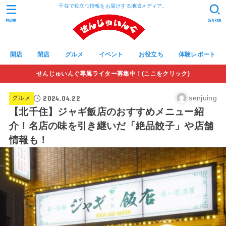
千住で役立つ情報をお届けする地域メディア。
MENU
SEARCH
開店
閉店
グルメ
イベント
お役立ち
体験レポート
せんじゅいんぐ専属ライター募集中！(ここをクリック)
2024.04.22
senjuing
グルメ
【北千住】ジャギ飯店のおすすめメニュー紹
介！名店の味を引き継いだ「絶品餃子」や店舗
情報も！