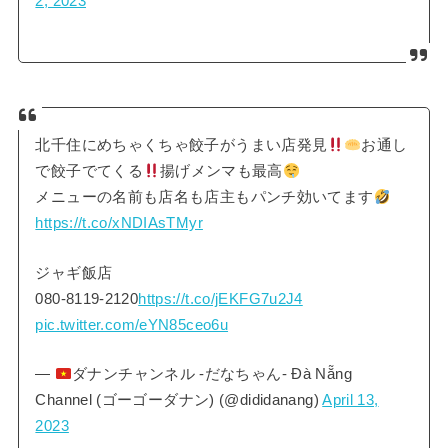
2, 2023
北千住にめちゃくちゃ餃子がうまい店発見
お通し
で餃子でてくる
揚げメンマも最高
メニューの名前も店名も店主もパンチ効いてます
https://t.co/xNDIAsTMyr
ジャギ飯店
080-8119-2120
https://t.co/jEKFG7u2J4
pic.twitter.com/eYN85ceo6u
—
ダナンチャンネル -だなちゃん- Đà Nẵng
Channel (ゴーゴーダナン) (@dididanang)
April 13,
2023