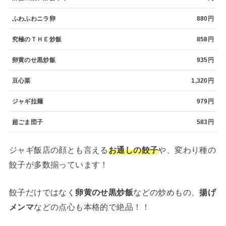
ふわふわニラ卵
880円
究極のＴＨＥ炒飯
858円
卵黄のせ黒炒飯
935円
豆心菜
1,320円
ジャギ拉麺
979円
超ごま団子
583円
ジャギ飯店の顔とも言える
お通しの餃子
や、変わり種の
餃子が多数揃っています！
餃子だけではなく
卵黄のせ黒炒飯
などの炒めもの、
揚げ
メンマ
などの点心も本格的で絶品！！