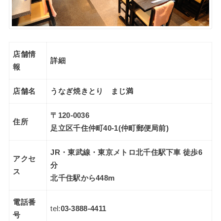
店舗情
詳細
報
店舗名
うなぎ焼きとり まじ満
〒120-0036
住所
足立区千住仲町40-1(仲町郵便局前)
JR・東武線・東京メトロ北千住駅下車 徒歩6
アクセ
分
ス
北千住駅から448m
電話番
tel:
03-3888-4411
号