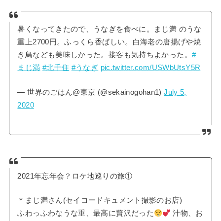
暑くなってきたので、うなぎを食べに。まじ満 のうな
重上2700円。ふっくら香ばしい。白海老の唐揚げや焼
き鳥なども美味しかった。接客も気持ちよかった。
#
まじ満
#北千住
#うなぎ
pic.twitter.com/USWbUtsY5R
— 世界のごはん@東京 (@sekainogohan1)
July 5,
2020
2021年忘年会？ロケ地巡りの旅①
＊まじ満さん(セイコードキュメント撮影のお店)
ふわっふわなうな重、最高に贅沢だった
汁物、お