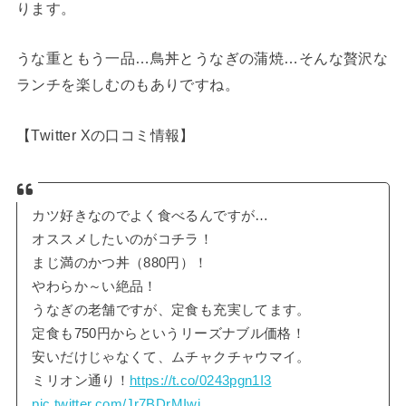
ります。
うな重ともう一品…鳥丼とうなぎの蒲焼…そんな贅沢な
ランチを楽しむのもありですね。
【Twitter Xの口コミ情報】
カツ好きなのでよく食べるんですが…
オススメしたいのがコチラ！
まじ満のかつ丼（880円）！
やわらか～い絶品！
うなぎの老舗ですが、定食も充実してます。
定食も750円からというリーズナブル価格！
安いだけじゃなくて、ムチャクチャウマイ。
ミリオン通り！
https://t.co/0243pgn1I3
pic.twitter.com/Jr7BDrMIwi