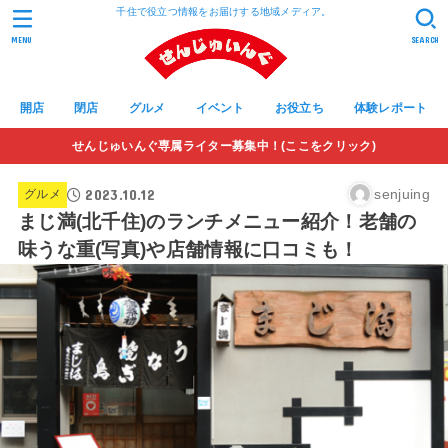
千住で役立つ情報をお届けする地域メディア。
MENU
SEARCH
開店
閉店
グルメ
イベント
お役立ち
体験レポート
せんじゅいんぐ専属ライター募集中！(ここをクリック)
2023.10.12
senjuing
グルメ
まじ満(北千住)のランチメニュー紹介！老舗の
味うな重(写真)や店舗情報に口コミも！