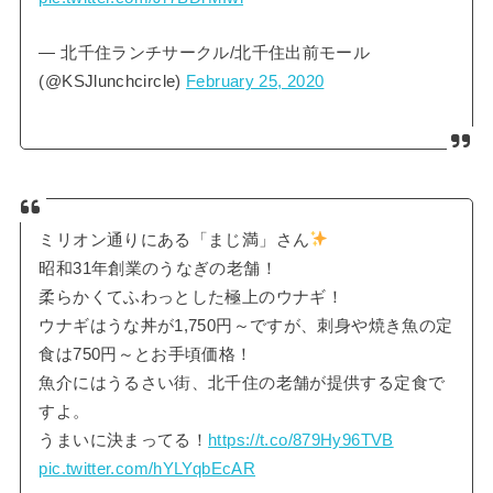
— 北千住ランチサークル/北千住出前モール
(@KSJlunchcircle)
February 25, 2020
ミリオン通りにある「まじ満」さん
昭和31年創業のうなぎの老舗！
柔らかくてふわっとした極上のウナギ！
ウナギはうな丼が1,750円～ですが、刺身や焼き魚の定
食は750円～とお手頃価格！
魚介にはうるさい街、北千住の老舗が提供する定食で
すよ。
うまいに決まってる！
https://t.co/879Hy96TVB
pic.twitter.com/hYLYqbEcAR