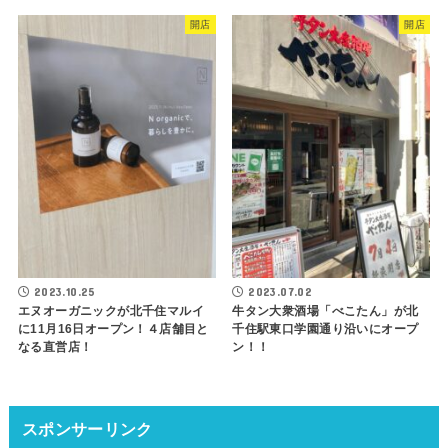
開店
開店
2023.10.25
2023.07.02
エヌオーガニックが北千住マルイ
牛タン大衆酒場「べこたん」が北
に11月16日オープン！４店舗目と
千住駅東口学園通り沿いにオープ
なる直営店！
ン！！
スポンサーリンク