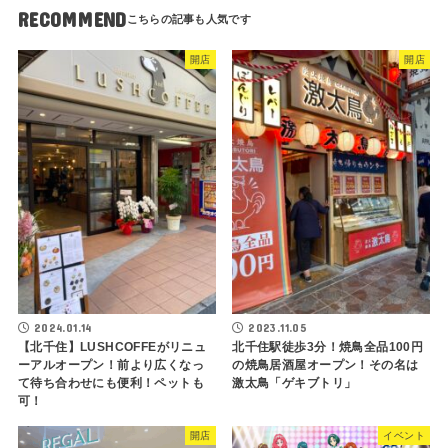
RECOMMEND
開店
開店
2024.01.14
2023.11.05
【北千住】LUSHCOFFEがリニュ
北千住駅徒歩3分！焼鳥全品100円
ーアルオープン！前より広くなっ
の焼鳥居酒屋オープン！その名は
て待ち合わせにも便利！ペットも
激太鳥「ゲキブトリ」
可！
開店
イベント