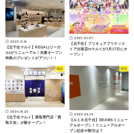
2023.03.07
2025.11.16
【北千住】プリキュアプリティス
【北千住マルイ】REGAL(リーガ
トア出張店inマルイが3月17日にオ
ル)がリニューアル！先着オープン
ープン！
特典のプレゼントがアツい！！
開店
閉店
2024.10.22
2025.06.30
【北千住マルイ】買取専門店「買
【ルミネ北千住】BEAMSリニュー
取大吉」が新オープン！
アルオープン！リニューアルオー
プン記念や割引は？