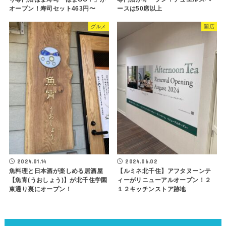
オープン！寿司セット463円〜
ースは50席以上
グルメ
開店
2024.01.14
2024.06.02
魚料理と日本酒が楽しめる居酒屋
【ルミネ北千住】アフタヌーンテ
【魚宵(うおしょう)】が北千住学園
ィーがリニューアルオープン！２
東通り裏にオープン！
１２キッチンストア跡地