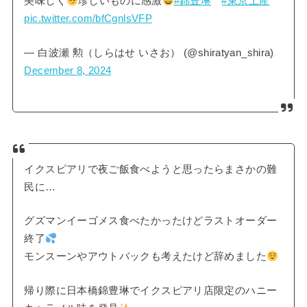
美味しく
珍しいものに感激
#錦豊琳
#東京土産
pic.twitter.com/bfCgnlsVFP
— 白波瀬 勲（しらはせ いさお） (@shiratyan_shira)
December 8, 2024
イクスピアリで夜ご飯食べようと思ったらまさかの難
民に…
グズマンイーゴメス食べたかったけどラストオーダー
終了
モンスーンやアウトバックも考えたけど辞めました
帰り際に日本橋錦豊琳でイクスピアリ店限定のハニー