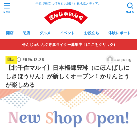
千住で役立つ情報をお届けする地域メディア。
MENU
SEARCH
開店
閉店
グルメ
イベント
お役立ち
体験レポート
せんじゅいんぐ専属ライター募集中！(ここをクリック)
2024.12.28
senjuing
開店
【北千住マルイ】日本橋錦豊琳（にほんばしに
しきほうりん）が新しくオープン！かりんとう
が楽しめる