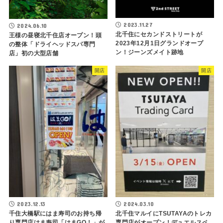
2023.11.27
2024.06.10
北千住にセカンドストリートが
王様の昼寝北千住店オープン！頭
2023年12月1日グランドオープ
の整体「ドライヘッドスパ専門
ン！ジーンズメイト跡地
店」初の大型店舗
開店
開店
2023.12.13
2024.03.10
千住大橋駅にはま寿司のお持ち帰
北千住マルイにTSUTAYAのトレカ
り専門店はま寿司「はまGO！」が
専門店がオープン！デュエルスペ