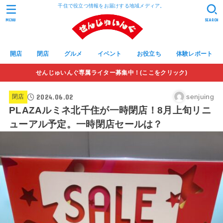
千住で役立つ情報をお届けする地域メディア。
MENU
SEARCH
開店
閉店
グルメ
イベント
お役立ち
体験レポート
せんじゅいんぐ専属ライター募集中！(ここをクリック)
2024.06.02
senjuing
閉店
PLAZAルミネ北千住が一時閉店！8月上旬リニ
ューアル予定。一時閉店セールは？