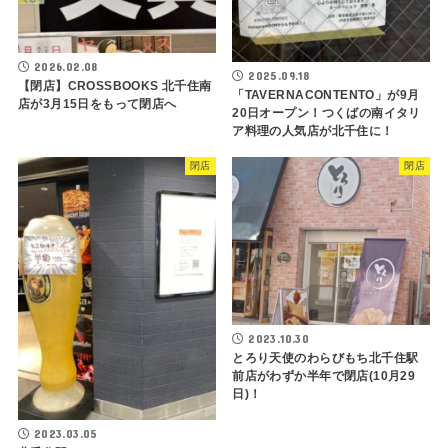
2026.02.08
2025.09.18
【閉店】CROSSBOOKS 北千住南
「TAVERNACONTENTO」が9月
店が3月15日をもって閉店へ
20日オープン！つくばの南イタリ
ア料理の人気店が北千住に！
閉店
閉店
2023.10.30
とろり天使のわらびもち北千住駅
前店がわずか半年で閉店(10月29
日)！
2023.03.05