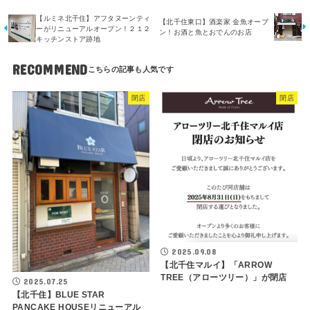
【ルミネ北千住】アフタヌーンティ
【北千住東口】酒楽家 金魚オープ
ーがリニューアルオープン！２１２
ン！お酒と魚とおでんのお店
キッチンストア跡地
RECOMMEND
閉店
閉店
2025.09.08
【北千住マルイ】「ARROW
TREE（アローツリー）」が閉店
2025.07.25
【北千住】BLUE STAR
PANCAKE HOUSEリニューアル