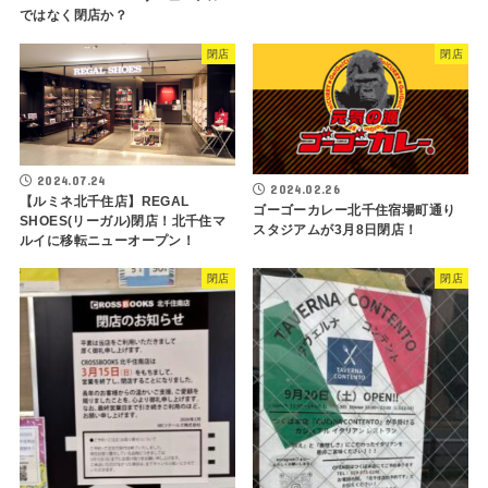
ではなく閉店か？
閉店
閉店
2024.07.24
2024.02.26
【ルミネ北千住店】REGAL
ゴーゴーカレー北千住宿場町通り
SHOES(リーガル)閉店！北千住マ
スタジアムが3月8日閉店！
ルイに移転ニューオープン！
閉店
閉店