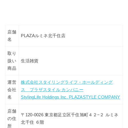
店舗
PLAZAルミネ北千住店
名
取り
扱い
生活雑貨
商品
運営
株式会社スタイリングライフ・ホールディング
会社
ス プラザスタイル カンパニー
名
StylingLife Holdings Inc. PLAZASTYLE COMPANY
店舗
〒120-0026 東京都足立区千住旭町４２−２ ルミネ
の住
北千住 ６階
所