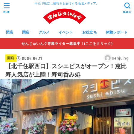
千住で役立つ情報をお届けする地域メディア。
MENU
SEARCH
開店
閉店
グルメ
イベント
お役立ち
体験レポート
せんじゅいんぐ専属ライター募集中！(ここをクリック)
2024.04.11
senjuing
開店
【北千住駅西口】スシエビスがオープン！恵比
寿人気店が上陸！寿司呑み処