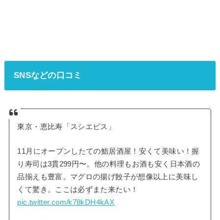
SNSなどの口コミ
東京・恵比寿「スシエビス」
11月にオープンしたての鮨居酒屋！安くて美味い！握
り寿司は3貫299円〜。他の料理もお酒も安く日本酒の
品揃えも豊富。マグロの揚げ餃子が想像以上に美味し
くて驚き。ここは必ずまた来たい！
pic.twitter.com/k78kDH4kAX