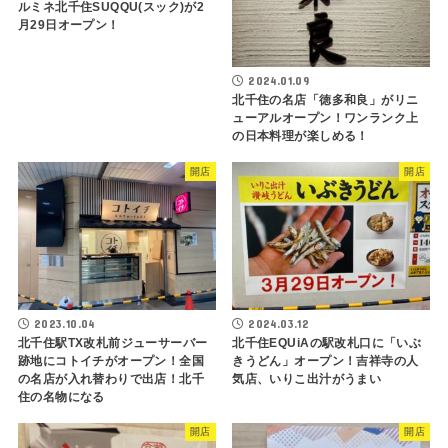
ルミネ北千住SUQQU(スック)が2
月29日オープン！
2024.01.09
北千住の名店「徳多和良」がリニ
ューアルオープン！ワンランク上
の日本料理が楽しめる！
開店
開店
2023.10.04
2024.03.12
北千住駅TX改札前ジューサーバー
北千住EQUiAの駅改札口に「いぶ
跡地にコトイチがオープン！全国
きうどん」オープン！吉祥寺の人
の名店が入れ替わりで出店！北千
気店、いりこ出汁がうまい
住の名物になる
開店
開店