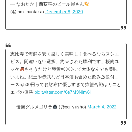
— なおたか｜西荻窪のビール屋さん
(@iam_naotaka)
December 8, 2020
恵比寿で海鮮を安く楽しく美味しく食べるならスシエ
ビス。間違いない選択、約束された勝利です。桜肉ユ
ッケ
もそうだけど卵黄×◯◯って大体なんでも美味
いよね。紀土や赤武など日本酒も含めた飲み放題付コ
ース5,500円ってお財布に優しすぎて猿蟹合戦はカニと
エビの優勝
pic.twitter.com/6e7M9Nim6l
— 優勝グルメゴリラ
(@gg_yusho)
March 4, 2022