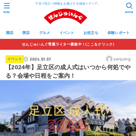
千住で役立つ情報をお届けする地域メディア。
MENU
SEARCH
開店
閉店
グルメ
イベント
お役立ち
体験レポート
せんじゅいんぐ専属ライター募集中！(ここをクリック)
2024.01.07
senjuing
イベント
【2024年】足立区の成人式はいつから何処でや
る？会場や日程をご案内！