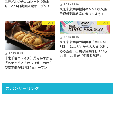
はデメルのチョコレートで決ま
2024.01.16
り！2月6日期間限定オープン！
東京未来大学堀切キャンパスで親
子理科実験教室に参加しよう！
イベント
イベント
2023.10.15
東京未来大学の学園祭「MIERAI
FES.」はこどもから大人まで楽し
める企画、出展が目白押し！10月
2023.11.21
28日、29日が「学園祭部門」
【北千住コトイチ】柔らかすぎる
「名物とろとろわらび餅」のわら
び屋本舗が11月24日オープン！
スポンサーリンク