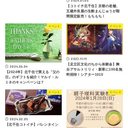
2024.01.05
【コトイチ北千住】京都の老舗、
五建外良屋の生麩まんじゅうが期
間限定販売！もちもち！
イベント
イベント
2023.11.19
【足立区文化のちから体験会】舞
2024.06.04
台アサルトリリィ・新章に100名無
【2024年】北千住で買える「父の
料招待！シアター1010
日」のギフトを紹介！マルイ・ル
ミネのキャンペーンは？
イベント
イベント
2024.02.05
【北千住コトイチ】バレンタイン