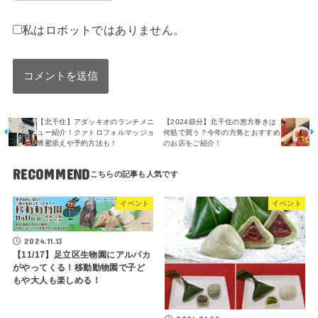
私はロボットではありません。
【北千住】アダッキオのランチメニ
【2024節分】北千住の恵方巻きは
ュー紹介！クァトロフォルマッジョ
何処で買う？今年の方角とおすすめ
蜂蜜添えや予約方法も！
のお店をご紹介！
RECOMMEND
イベント
イベント
2024.11.13
【11/17】足立区生物園にアルパカ
がやってくる！移動動物園で子ど
もや大人も楽しめる！