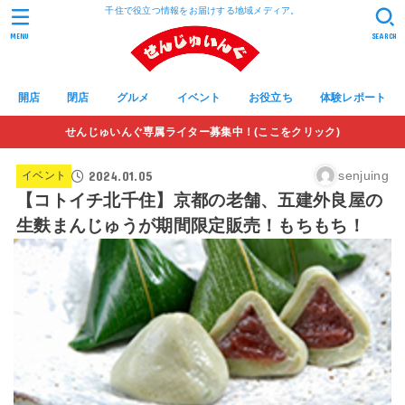
千住で役立つ情報をお届けする地域メディア。
MENU
SEARCH
開店
閉店
グルメ
イベント
お役立ち
体験レポート
せんじゅいんぐ専属ライター募集中！(ここをクリック)
2024.01.05
senjuing
イベント
【コトイチ北千住】京都の老舗、五建外良屋の
生麩まんじゅうが期間限定販売！もちもち！