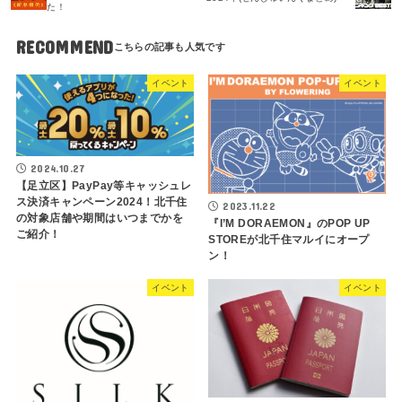
た！
RECOMMEND
イベント
イベント
2024.10.27
【足立区】PayPay等キャッシュレ
ス決済キャンペーン2024！北千住
2023.11.22
の対象店舗や期間はいつまでかを
『I’M DORAEMON』のPOP UP
ご紹介！
STOREが北千住マルイにオープ
ン！
イベント
イベント