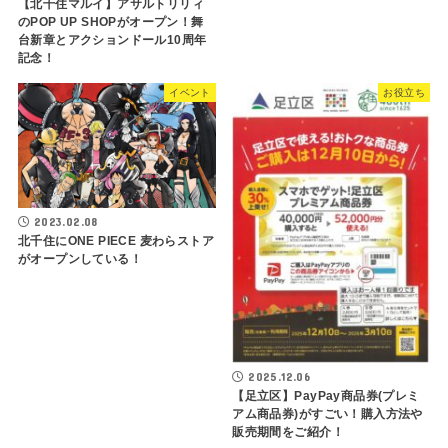
【北千住マルイ】アサルトリリィ
のPOP UP SHOPがオープン！舞
台新章とアクションドール10周年
記念！
イベント
お役立ち
2023.02.08
北千住にONE PIECE 麦わらストア
がオープンしている！
2025.12.06
【足立区】PayPay商品券(プレミ
アム商品券)がすごい！購入方法や
販売期間をご紹介！