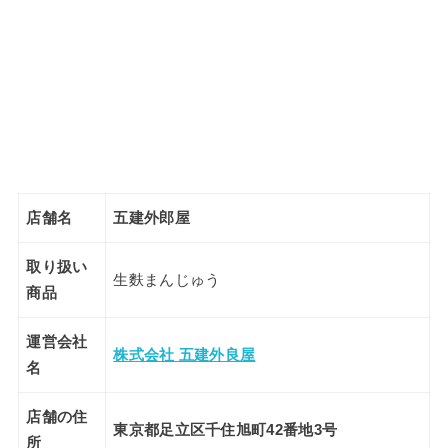
店舗名
五建外郎屋
取り扱い
生麩まんじゅう
商品
運営会社
株式会社 五建外良屋
名
店舗の住
東京都足立区千住旭町
42
番地
3
号
所