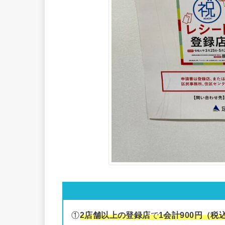
①
2店舗以上の登録店
で
1会計900円（税