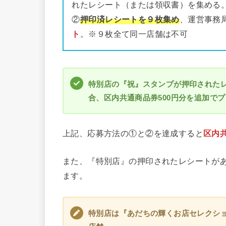
れたレシート（または領収書）を集める
②
押印済レシートを９枚集め
、運営事務
ト
。※９枚全て同一店舗は不可
特別店の『祝』スタンプが押印された
合、区内共通商品券500円分を追加で
上記、応募方法の①と②を達成すると
区内共
また、『特別店』の押印されたレシートが
ます。
特別店は『あだちの輝くお店セレクシ