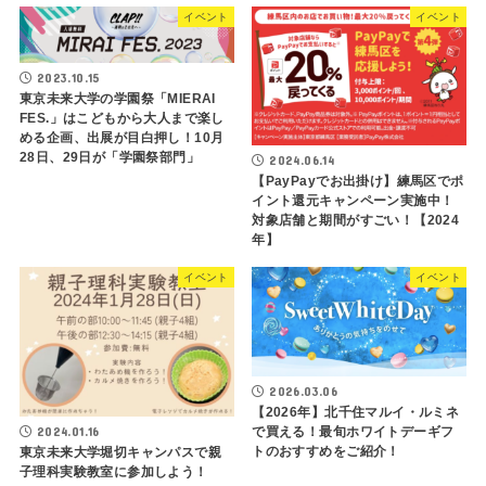
イベント
イベント
2023.10.15
東京未来大学の学園祭「MIERAI
FES.」はこどもから大人まで楽し
める企画、出展が目白押し！10月
28日、29日が「学園祭部門」
2024.06.14
【PayPayでお出掛け】練馬区でポ
イント還元キャンペーン実施中！
対象店舗と期間がすごい！【2024
年】
イベント
イベント
2026.03.06
【2026年】北千住マルイ・ルミネ
2024.01.16
で買える！最旬ホワイトデーギフ
トのおすすめをご紹介！
東京未来大学堀切キャンパスで親
子理科実験教室に参加しよう！