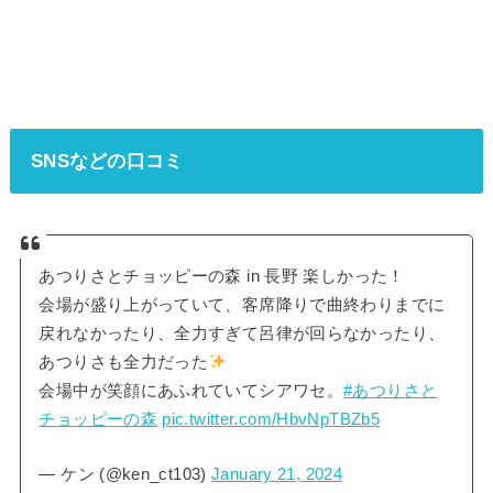
SNSなどの口コミ
あつりさとチョッピーの森 in 長野 楽しかった！
会場が盛り上がっていて、客席降りで曲終わりまでに
戻れなかったり、全力すぎて呂律が回らなかったり、
あつりさも全力だった
会場中が笑顔にあふれていてシアワセ。
#あつりさと
チョッピーの森
pic.twitter.com/HbvNpTBZb5
— ケン (@ken_ct103)
January 21, 2024