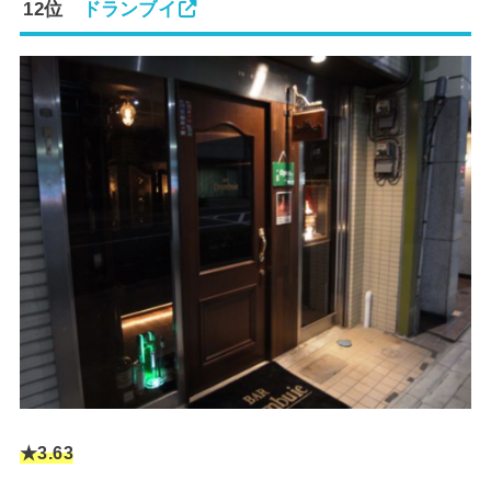
12位
ドランブイ
★3.6
3