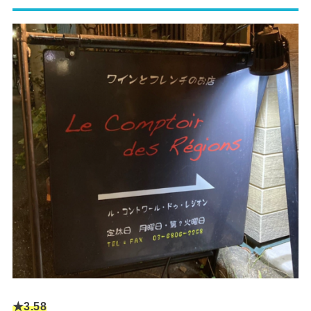
★3.58