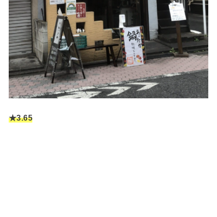
★3.6
5