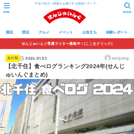
千住で役立つ情報をお届けする地域メディア。
MENU
SEARCH
開店
閉店
グルメ
イベント
お役立ち
体験レポート
せんじゅいんぐ専属ライター募集中！(ここをクリック)
2024.01.03
senjuing
未分類
【北千住】食べログランキング2024年(せんじ
ゅいんぐまとめ)