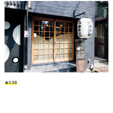
★3.58