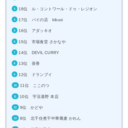
18位 ル・コントワール・ドゥ・レジオン
17位 パイの店 kibusi
16位 アダッキオ
15位 市場食堂 さかなや
14位 DEVIL CURRY
13位 茶香
12位 ドランブイ
11位 ここのつ
10位 宇豆基野 本店
9位 かどや
8位 北千住煮干中華蕎麦 かれん