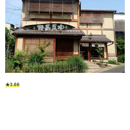
★3.6
6