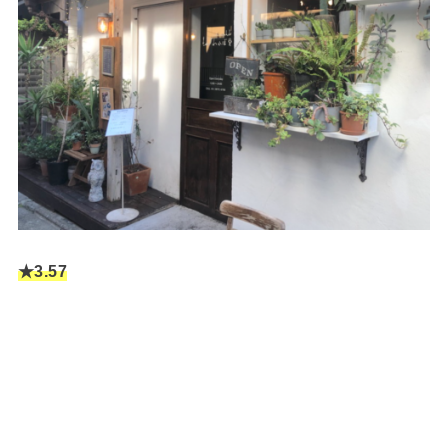
★3.57