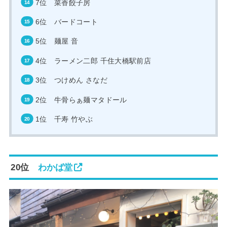
7位 菜香餃子房
6位 バードコート
5位 麺屋 音
4位 ラーメン二郎 千住大橋駅前店
3位 つけめん さなだ
2位 牛骨らぁ麺マタドール
1位 千寿 竹やぶ
20位
わかば堂