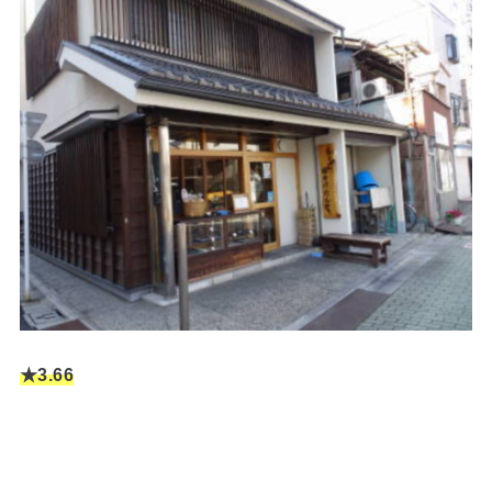
★3.66