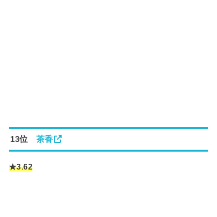
13位
茶香
★3.6
2