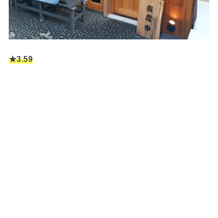
★3.59