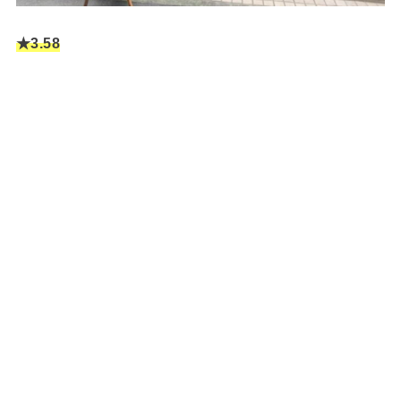
★3.58