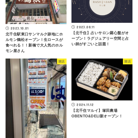
2023.08.11
2023.10.01
【北千住】占いサロン羅心盤がオ
北千住駅東口サンマルク跡地にホ
ープン！ラグジュアリー空間と占
ルモン鶴松オープン！生ロースが
い師がすごいと話題！
食べれる！！新橋で大人気のホル
モン屋さん
開店
開店
2024.11.12
【北千住マルイ】塚田農場
OBENTO&DELI新オープン！