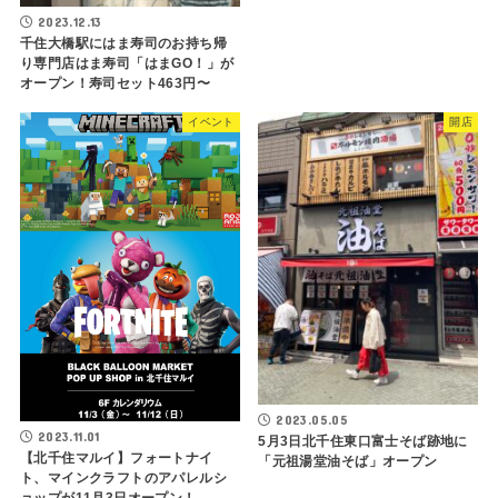
2023.12.13
千住大橋駅にはま寿司のお持ち帰
り専門店はま寿司「はまGO！」が
オープン！寿司セット463円〜
イベント
開店
2023.05.05
2023.11.01
5月3日北千住東口富士そば跡地に
【北千住マルイ】フォートナイ
「元祖湯堂油そば」オープン
ト、マインクラフトのアパレルシ
ョップが11月3日オープン！