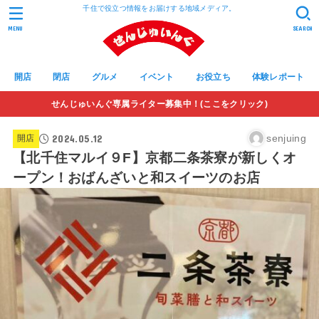
千住で役立つ情報をお届けする地域メディア。
MENU
SEARCH
開店
閉店
グルメ
イベント
お役立ち
体験レポート
せんじゅいんぐ専属ライター募集中！(ここをクリック)
2024.05.12
senjuing
開店
【北千住マルイ９F】京都二条茶寮が新しくオ
ープン！おばんざいと和スイーツのお店