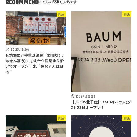
RECOMMEND
開店
開店
2023.12.04
味坊集団が中華居酒屋「酒仙坊(し
ゅせんぼう)」を北千住宿場通り沿
いでオープン！ 北千住おとんば跡
地！
2024.02.23
【ルミネ北千住】BAUM(バウム)が
2月28日オープン！
開店
開店