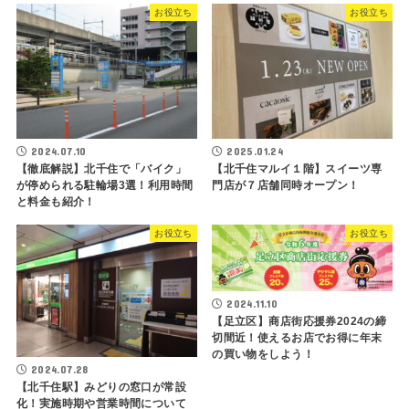
お役立ち
お役立ち
2024.07.10
2025.01.24
【徹底解説】北千住で「バイク」
【北千住マルイ１階】スイーツ専
が停められる駐輪場3選！利用時間
門店が７店舗同時オープン！
と料金も紹介！
お役立ち
お役立ち
2024.11.10
【足立区】商店街応援券2024の締
切間近！使えるお店でお得に年末
の買い物をしよう！
2024.07.28
【北千住駅】みどりの窓口が常設
化！実施時期や営業時間について