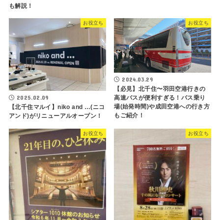
も解説！
お役立ち
お役立ち
2024.03.29
【必見】北千住〜羽田空港行きの
2025.02.09
高速バスが便利すぎる！バス乗り
場(始発時間)や成田空港への行き方
【北千住マルイ】niko and …(ニコ
もご紹介！
アンド)がリニューアルオープン！
お役立ち
お役立ち