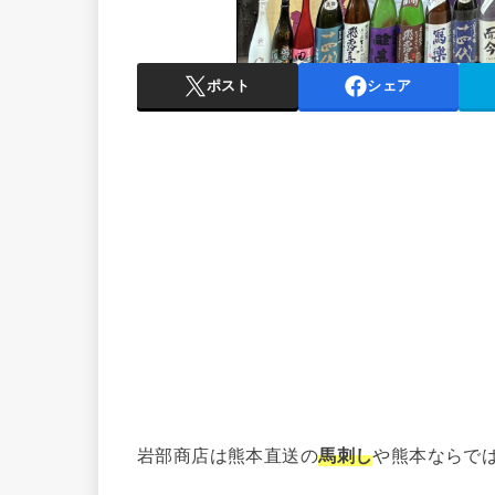
ポスト
シェア
岩部商店は熊本直送の
馬刺し
や熊本ならで